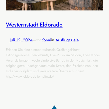
Westernstadt Eldorado
Juli 12, 2024
—
Konni
in
Ausflugsziele
von
Erleben Sie eine atemberaubende Greifvogelshow,
aktionsgeladene Pferdestunts, Live-Musik im Saloon, Live-Dance-
Veranstaltungen, wechselnde Live-Bands in der Music Hall, die
originalgetreu nachgebaute Main Street, den Streichelzoo, den
Indianerspielplatz und viele weitere Überraschungen!
http://www.eldorado-templin.de/