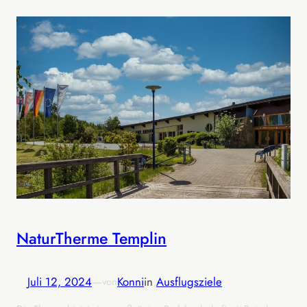
NaturTherme Templin
Juli 12, 2024
—
Konni
in
Ausflugsziele
von