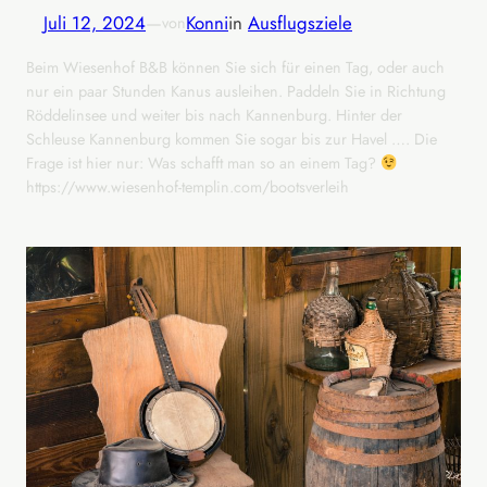
Juli 12, 2024
—
Konni
in
Ausflugsziele
von
Beim Wiesenhof B&B können Sie sich für einen Tag, oder auch
nur ein paar Stunden Kanus ausleihen. Paddeln Sie in Richtung
Röddelinsee und weiter bis nach Kannenburg. Hinter der
Schleuse Kannenburg kommen Sie sogar bis zur Havel …. Die
Frage ist hier nur: Was schafft man so an einem Tag?
https://www.wiesenhof-templin.com/bootsverleih