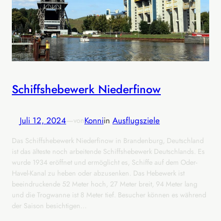
Schiffshebewerk Niederfinow
Juli 12, 2024
—
Konni
in
Ausflugsziele
von
Das Schiffshebewerk Niederfinow in Brandenburg, Deutschland
ist das älteste noch arbeitende Schiffshebewerk Deutschlands. Es
wurde 1934 eröffnet und ermöglicht es, Schiffe auf dem Oder-
Havel-Kanal zu heben oder abzusenken. Das Hebewerk ist
beeindruckende 52 Meter hoch, 27 Meter breit, 94 Meter lang
und die Trogwanne ist 8 Meter tief. Besucher können es während
der Saison besichtigen…