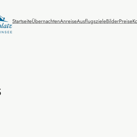
Startseite
Übernachten
Anreise
Ausflugsziele
Bilder
Preise
Ko
s