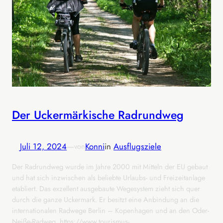
Der Uckermärkische Radrundweg
Juli 12, 2024
—
Konni
in
Ausflugsziele
von
Der Radrundweg wurde im Jahre 2000 mit Mitteln der EU gebaut
und hat sich inzwischen als beliebte Urlaubs- und Freizeitanlage
etabliert. Das exzellent ausgebaute Wegesystem zieht sich quer
durch die ganze Uckermark. Er besitzt eine Anbindung an die
internationalen Radwege Berlin – Kopenhagen und an den Oder-
Neiße-Radweg. https://www.tourismus-