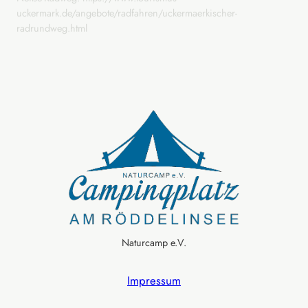
uckermark.de/angebote/radfahren/uckermaerkischer-
radrundweg.html
Naturcamp e.V.
Impressum