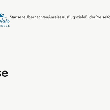
Startseite
Übernachten
Anreise
Ausflugsziele
Bilder
Preise
Ko
se