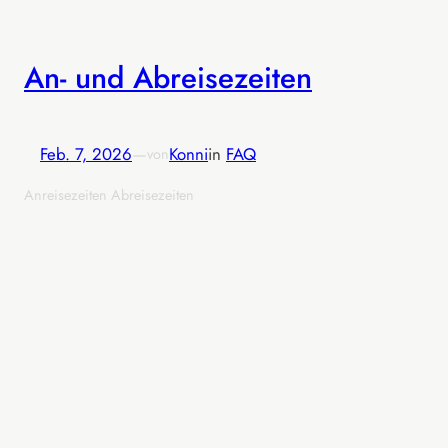
An- und Abreisezeiten
Feb. 7, 2026
—
Konni
in
FAQ
von
Anreisezeiten Abreisezeiten