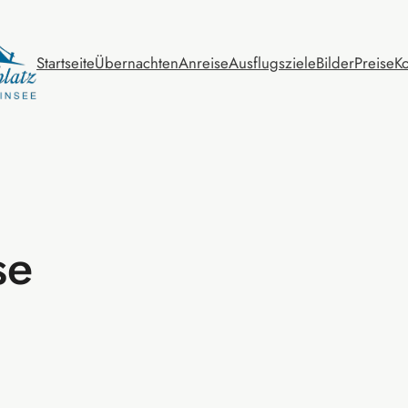
Startseite
Übernachten
Anreise
Ausflugsziele
Bilder
Preise
Ko
se