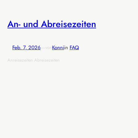
An- und Abreisezeiten
Feb. 7, 2026
—
Konni
in
FAQ
von
Anreisezeiten Abreisezeiten